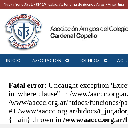
Nueva York 3551 - (1419) Cdad. Autónoma de Buenos Aires - Argentina
INICIO
ASOCIACIÓN
TORNEOS
ACT.
Fatal error
: Uncaught exception 'Exce
in 'where clause'' in /www/aaccc.org.ar
/www/aaccc.org.ar/htdocs/funciones/pa
#1 /www/aaccc.org.ar/htdocs/t_jugador
{main} thrown in
/www/aaccc.org.ar/h