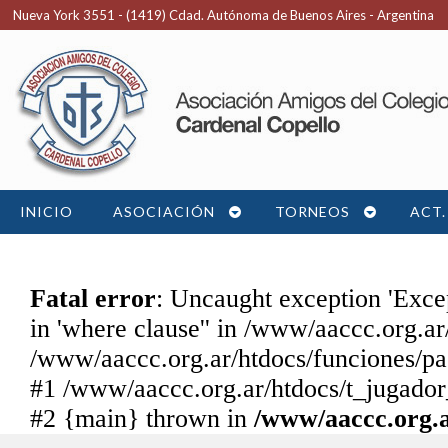
Nueva York 3551 - (1419) Cdad. Autónoma de Buenos Aires - Argentina
INICIO
ASOCIACIÓN
TORNEOS
ACT.
Fatal error
: Uncaught exception 'Exce
in 'where clause'' in /www/aaccc.org.ar
/www/aaccc.org.ar/htdocs/funciones/pa
#1 /www/aaccc.org.ar/htdocs/t_jugador
#2 {main} thrown in
/www/aaccc.org.a